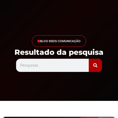
Ir
para
o
conteúdo
Projetos Realizados
BLOG 9SEIS COMUNICAÇÃO
Resultado da pesquisa
Search