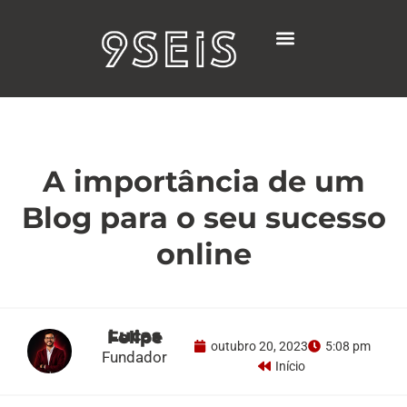
Ir
para
o
conteúdo
Projetos Realizados
A importância de um
Blog para o seu sucesso
online
Lucas Felipe
outubro 20, 2023
5:08 pm
Fundador
Início