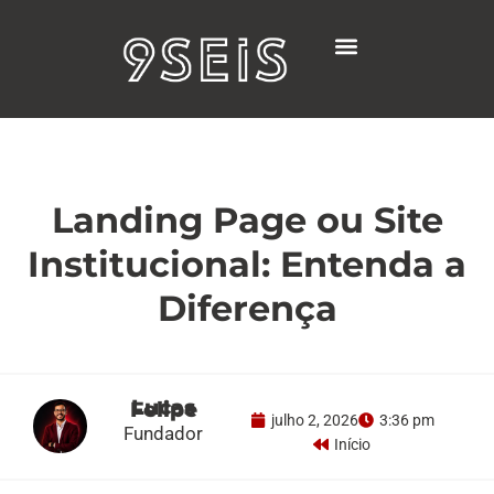
Ir
para
o
conteúdo
Projetos Realizados
Landing Page ou Site
Institucional: Entenda a
Diferença
Lucas Felipe
julho 2, 2026
3:36 pm
Fundador
Início