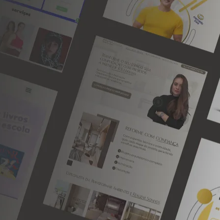
Criamos sites estratégicos para empresas que desejam transmitir
autoridade, gerar mais oportunidades de negócio e fortalecer sua presença
digital.
Menu
Home
Sobre a 9S
Projetos Realizados
Blog 9S