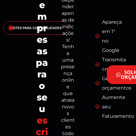
e
Ir
nder
para
apen
m
o
as de
Apareça
conteúdo
pr
Projetos Realizados
indic
SITES PARA CONTABILIDADES
em 1°
Landing Page Contabilidade
açõe
es
s!
no
Tenh
as
Google
a
Transmita
pa
uma
prese
credibilidade
ra
SOLI
nça
ORÇA
Gere mais
onlin
o
e
orçamentos
que
se
Aumente
atraia
u
seu
novo
s
Faturamento
es
client
es
cri
todo