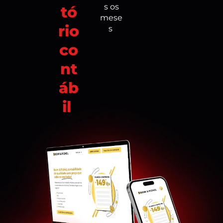
s os
tó
mese
rio
s
co
nt
áb
il