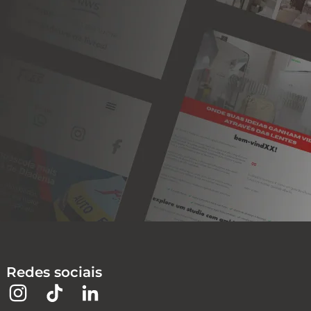
Redes sociais
I
L
Y
n
o
o