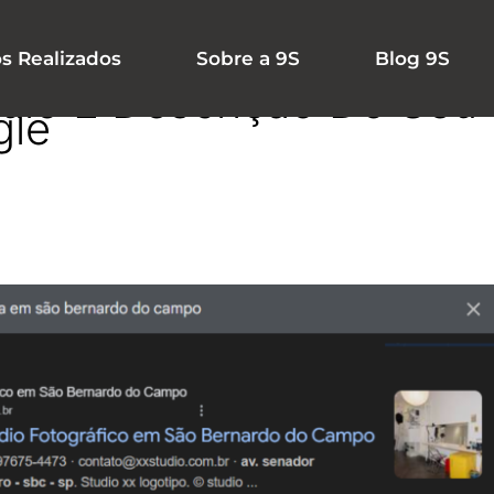
os Realizados
Sobre a 9S
Blog 9S
ulo E Descrição Do Seu 
gle