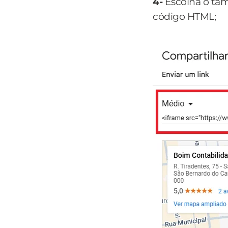
4-
Escolha o ta
código HTML;