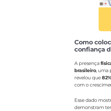
Como coloca
confiança d
A presença
físi
brasileiro
, uma 
revelou que
82%
com o crescimen
Esse dado mostr
demonstram te