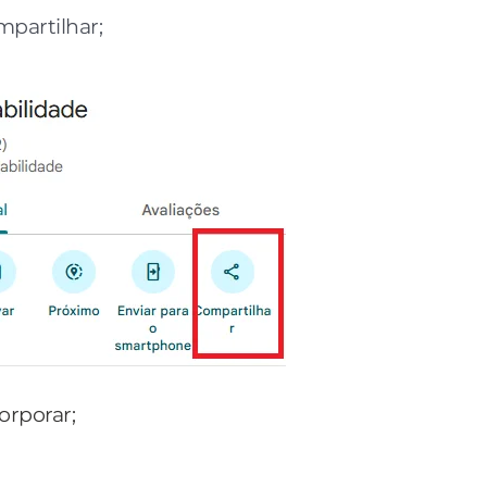
partilhar;
orporar;