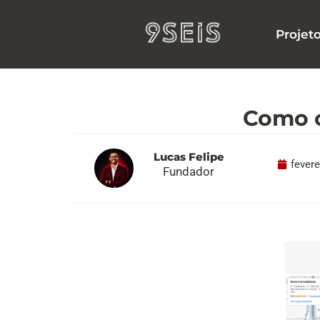
Ir
para
Projet
o
conteúdo
Como c
Lucas Felipe
fevere
Fundador