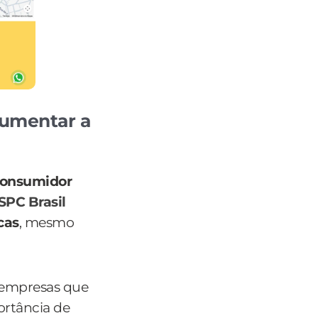
aumentar a
 consumidor
SPC Brasil
icas
, mesmo
 empresas que
ortância de