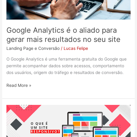
resultados
no
seu
site
Google Analytics é o aliado para
gerar mais resultados no seu site
Landing Page e Conversão
/
Lucas Felipe
O Google Analytics é uma ferramenta gratuita do Google que
permite acompanhar dados sobre acessos, comportamento
dos usuários, origem do tráfego e resultados de conversão.
Read More »
O
que
é
um
site