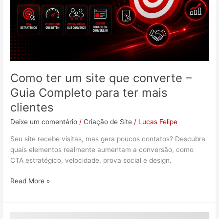
Guia
Completo
para
ter
mais
clientes
Como ter um site que converte –
Guia Completo para ter mais
clientes
Deixe um comentário
/
Criação de Site
/
Lucas Felipe
Seu site recebe visitas, mas gera poucos contatos? Descubra
quais elementos realmente aumentam a conversão, como
CTA estratégico, velocidade, prova social e design.
Read More »
O