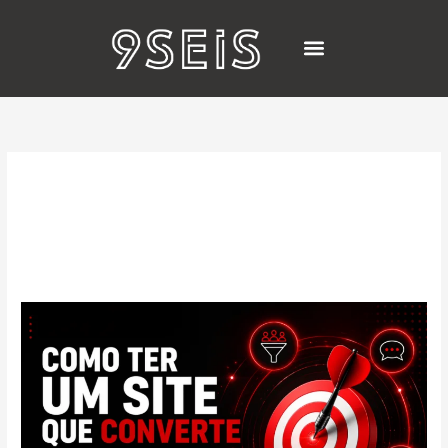
Ir
para
o
conteúdo
Projetos Realizados
Experiência Do
Usuário
Como
ter
um
site
que
converte
–