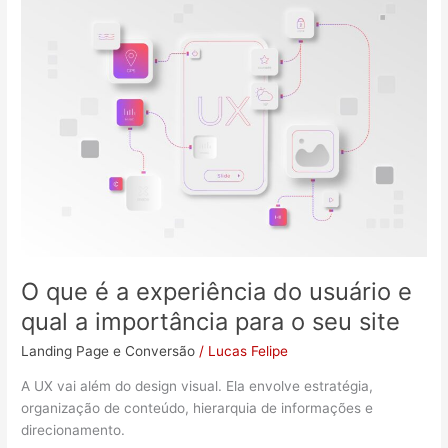
que
é
a
experiência
do
usuário
e
qual
a
importância
para
o
seu
O que é a experiência do usuário e
site
qual a importância para o seu site
Landing Page e Conversão
/
Lucas Felipe
A UX vai além do design visual. Ela envolve estratégia,
organização de conteúdo, hierarquia de informações e
direcionamento.