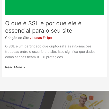
é
essencial
para
o
O que é SSL e por que ele é
seu
essencial para o seu site
site
Criação de Site
/
Lucas Felipe
O SSL é um certificado que criptografa as informações
trocadas entre o usuário e o site. Isso significa que dados
como senhas ficam 100% protegidos.
Read More »