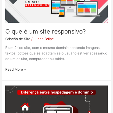
um
site
responsivo?
O que é um site responsivo?
Criação de Site
/
Lucas Felipe
É um único site, com o mesmo domínio contendo imagens,
textos, botões que se adaptam se o usuário estiver acessando
de um celular, computador ou tablet.
Read More »
Qual
a
diferença
entre
hospedagem