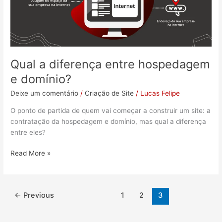
e
domínio?
Qual a diferença entre hospedagem
e domínio?
Deixe um comentário
/
Criação de Site
/
Lucas Felipe
O ponto de partida de quem vai começar a construir um site: a
contratação da hospedagem e domínio, mas qual a diferença
entre eles?
Read More »
←
Previous
1
2
3