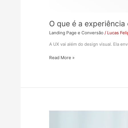
O que é a experiência 
Landing Page e Conversão
/
Lucas Fel
A UX vai além do design visual. Ela en
Read More »
Como
fazer
a