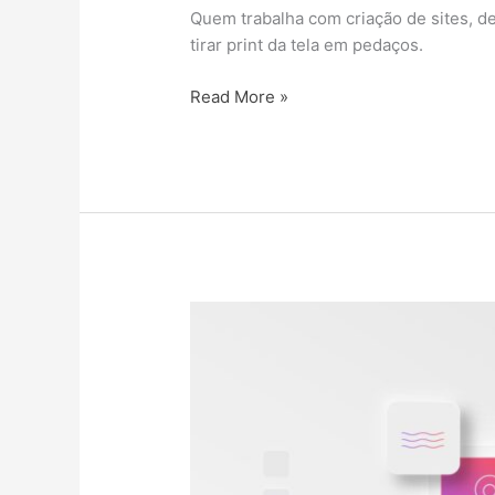
Quem trabalha com criação de sites, de
tirar print da tela em pedaços.
Read More »
O
que
é
a
experiência
do
usuário